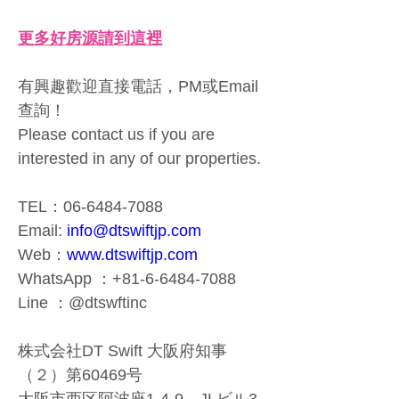
更多好房源請到這裡
有興趣歡迎直接電話，PM或Email
查詢！
Please contact us if you are 
interested in any of our properties. 
TEL：06-6484-7088 
Email: 
info@dtswiftjp.com
Web：
www.dtswiftjp.com
WhatsApp ：+81-6-6484-7088 
Line ：@dtswftinc 
株式会社DT Swift 大阪府知事
（２）第60469号 