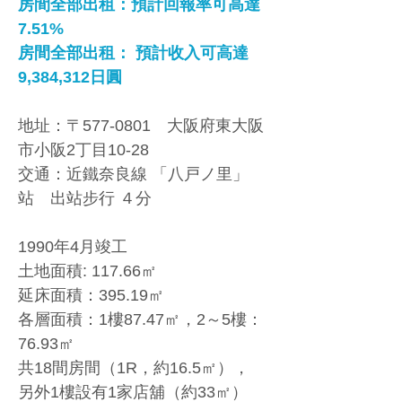
房間全部出租：預計回報率可高達 
7.51% 
房間全部出租： 預計收入可高達 
9,384,312日圓
地址：〒577-0801　大阪府東大阪
市小阪2丁目10-28 
交通：近鐵奈良線 「八戸ノ里」
站　出站步行 ４分
1990年4月竣工 
土地面積: 117.66㎡ 
延床面積：395.19㎡ 
各層面積：1樓87.47㎡，2～5樓：
76.93㎡ 
共18間房間（1R，約16.5㎡），
另外1樓設有1家店舖（約33㎡）