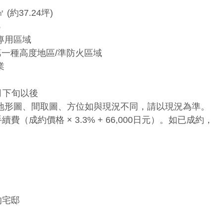
㎡ (約37.24坪)
%
專用區域
 第一種高度地區/準防火區域
業
4月下旬以後
、地形圖、間取圖、方位如與現況不同，請以現況為準。
（成約價格 × 3.3% + 66,000日元）。如已成約，
的宅邸