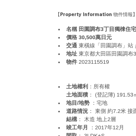
【Property Information 物件情報
名稱 田園調布3丁目獨棟住
價格 30,500萬日元
交通
 東橫線「田園調布」站 
地址
 東京都大田區田園調布
物件
 2023115519
土地權利
：所有權
土地面積
： (登記簿) 191.53㎡
地目/地勢
 ：宅地
道路情況
： 東側 約7.2米 接
結構
： 木造 地上2層
竣工年月
 ：2017年12月
間取
： 3LDK+S