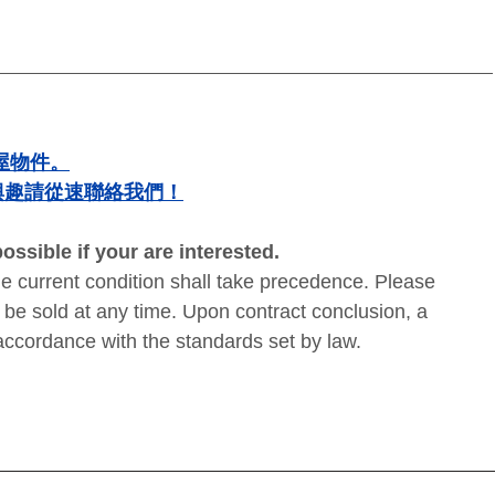
屋物件。
興趣請從速聯絡我們！
ssible if your are interested. 
he current condition shall take precedence. Please 
be sold at any time. Upon contract conclusion, a 
accordance with the standards set by law.