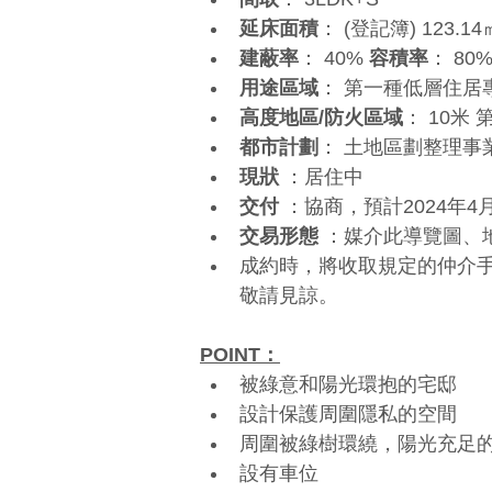
延床面積
： (登記簿) 123.14
建蔽率
： 40% 
容積率
： 80
用途區域
： 第一種低層住居
高度地區/防火區域
： 10米
都市計劃
： 土地區劃整理事
現狀
 ：居住中
交付
 ：協商，預計2024年
交易形態
 ：媒介此導覽圖
成約時，將收取規定的仲介手續費
敬請見諒。
POINT：
被綠意和陽光環抱的宅邸
設計保護周圍隱私的空間
周圍被綠樹環繞，陽光充足
設有車位