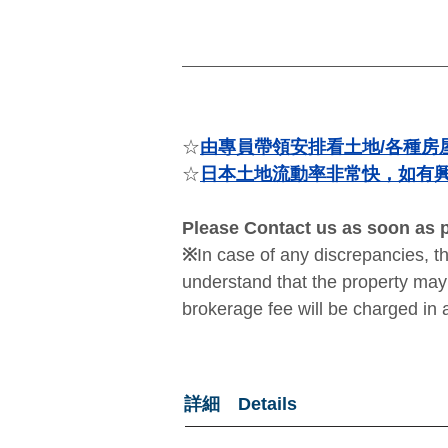
☆
由專員帶領安排看土地/各種房
☆
日本土地流動率非常快，如有
Please Contact us as soon as po
※
In case of any discrepancies, t
understand that the property may 
brokerage fee will be charged in 
詳細 Details