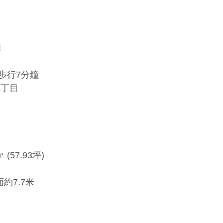
】
宅
步行7分鐘
3丁目
 (57.93坪)
面約7.7米