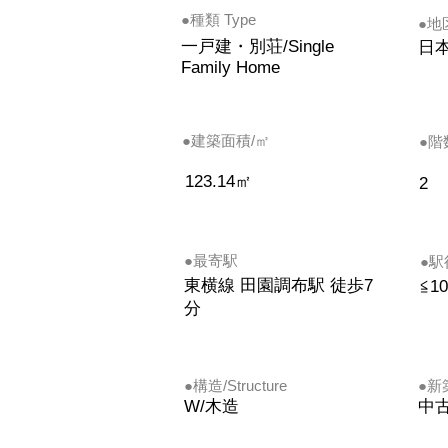
●種類 Type
​●地
一戸建・別荘/Single
日
Family Home
​●建築面積/㎡
●階数/
123.14㎡
2
●
最寄駅
●駅徒
東横線 田園調布駅 徒歩7
≦10
分
●
構造/Structure
●新築
W/木造
中古/