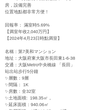
房，設備完善
位置地點都非常方便！
回報率： 滿室時5.69%
【満室年收2,040万円】
【2024年4月23日時點満室】
名稱：第7美和マンション
地址：大阪府東大阪市長田東1-6-38
交通：大阪Metro中央橋線 「長田」
站出站步行5分鐘
✨層數：9層
✨間隔： 1K 
✨房數：全32室
✨土地面積:  198.35㎡，
✨延床面積：940.06㎡ 