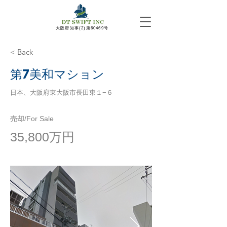
​大阪府知事(2)第60469号
< Back
第7美和マション
日本、大阪府東大阪市長田東１−６
売却/For Sale
35,800万円