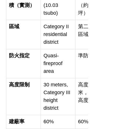
積（實測）
(10.03 
（約10.03
tsubo)
坪）
區域
Category II 
第二種住居
residential 
區域
district
防火指定
Quasi-
準防火區域
fireproof 
area
高度限制
30 meters, 
高度限制30
Category III 
米，第三種
height 
高度地區
district
建蔽率
60%
60%