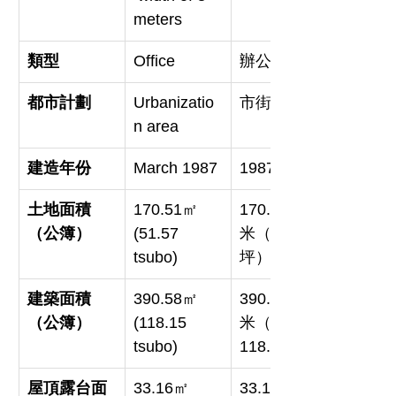
meters
類型
Office
辦公室
都市計劃
Urbanizatio
市街化區域
n area
建造年份
March 1987
1987年3月
土地面積
170.51㎡ 
170.51平方
（公簿）
(51.57 
米（約51.57
tsubo)
坪）
建築面積
390.58㎡ 
390.58平方
（公簿）
(118.15 
米（約
tsubo)
118.15坪）
屋頂露台面
33.16㎡ 
33.16平方米