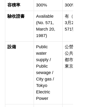
容積率
300%
300%
驗收證書
Available 
有（1987年
(No. 571, 
3月20日第
March 20, 
571號）
1987)
設備
Public 
公營水道 / 
water 
公共下水 / 
supply / 
都市煤氣 / 
Public 
東京電力
sewage / 
City gas / 
Tokyo 
Electric 
Power