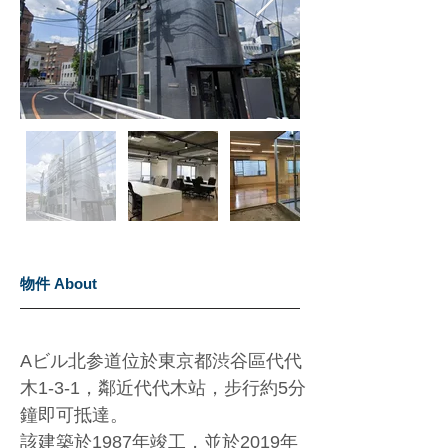
物件 About
Aビル北参道位於東京都渋谷區代代
木1-3-1，鄰近代代木站，步行約5分
鐘即可抵達。 
該建築於1987年竣工，並於2019年