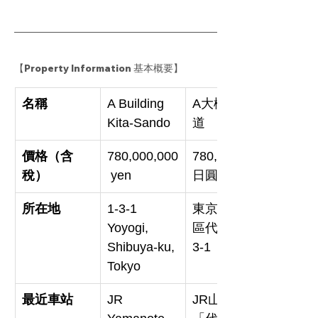
【Property Information 基本概要】
名稱
A Building 
A大樓北參
Kita-Sando
道
價格（含
780,000,000
780,000,000
稅）
 yen
日圓
所在地
1-3-1 
東京都澀谷
Yoyogi, 
區代代木1-
Shibuya-ku, 
3-1
Tokyo
最近車站
JR 
JR山手線