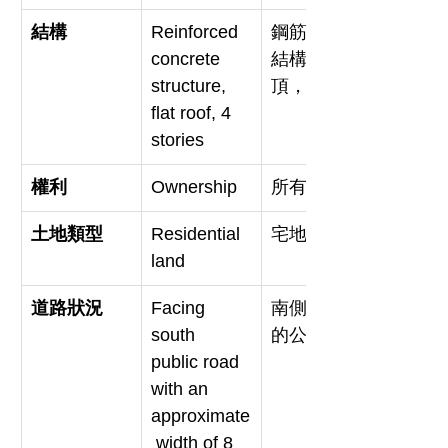
結構
Reinforced 
鋼筋混凝土
concrete 
結構，平屋
structure, 
頂，4層建築
flat roof, 4 
stories
權利
Ownership
所有權
土地類型
Residential 
宅地
land
道路狀況
Facing 
南側臨8米寬
south 
的公路
public road 
with an 
approximate
 width of 8 