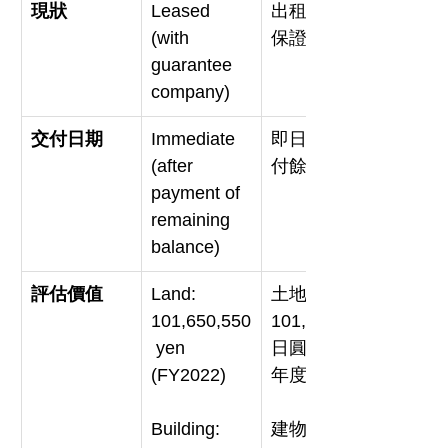
現狀
Leased 
出租中（有
(with 
保證公司）
guarantee 
company)
交付日期
Immediate 
即日可（支
(after 
付餘款後）
payment of 
remaining 
balance)
評估價值
Land: 
土地：
101,650,550
101,650,550
 yen 
日圓（2022
(FY2022)
年度）
Building: 
建物：