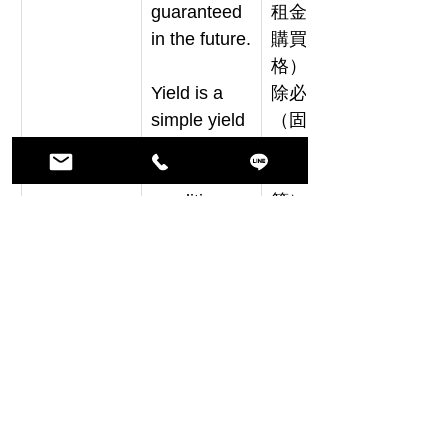
guaranteed 
租金含稅 ÷ 
in the future.
購買價
格），未扣
Yield is a 
除必要費用
simple yield 
（固定資產
based on 
稅、管理
current 
費、積立金
conditions 
等）。
(annual 
total rent 
including 
tax ÷ 
purchase 
price) and 
does not 
deduct 
necessary 