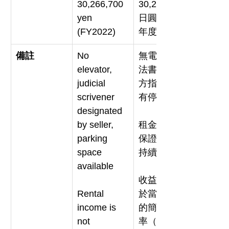
30,266,700 
30,266,700
yen 
日圓（2022
(FY2022)
年度）
備註
No 
無電梯，司
elevator, 
法書士由賣
judicial 
方指定，備
scrivener 
有停車位
designated 
by seller, 
租金收入不
parking 
保證將來可
space 
持續獲得。
available
收益率為基
Rental 
於當前狀況
income is 
的簡單收益
not 
率（年度總