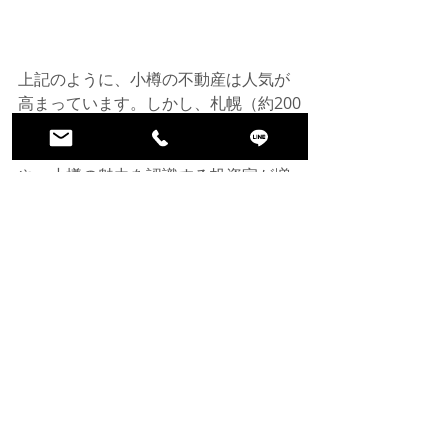
上記のように、小樽の不動産は人気が
高まっています。しかし、札幌（約200
万人）などの大都市と比較して、小樽
市（約12万人）の規模が小さいこと
や、小樽の魅力を認識する投資家が増
加しているため、物件の入手可能性が
限られてきています。
小樽の不動産への投資を検討している
場合は、北海道に特化した日本の不動
産エージェントにお気軽にどうぞご相
談ください。
※本サイトに掲載された内容の無断転
載・無断掲載は、
著作権法に違反する
行為
です。